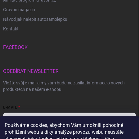
Affiliate program Gravon.cz
Gravon magazín
Návod jak nalepit autosamolepku
Kontakt
FACEBOOK
ODEBÍRAT NEWSLETTER
Vložte svůj e-mail a my vám budeme zasílat informace o nových
produktech na našem e-shopu.
E-MAIL
Používáme cookies, abychom Vám umožnili pohodlné
prohlížení webu a díky analýze provozu webu neustále
Vložením e-mailu souhlasíte s
podmínkami ochrany osobních údajů
zlepšovali jeho funkce, výkon a použitelnost.. Více