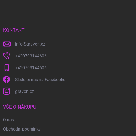
á
p
a
t
í
KONTAKT
info
@
gravon.cz
+420703144606
+420703144606
Sledujte nás na Facebooku
gravon.cz
VŠE O NÁKUPU
O nás
Obchodní podmínky