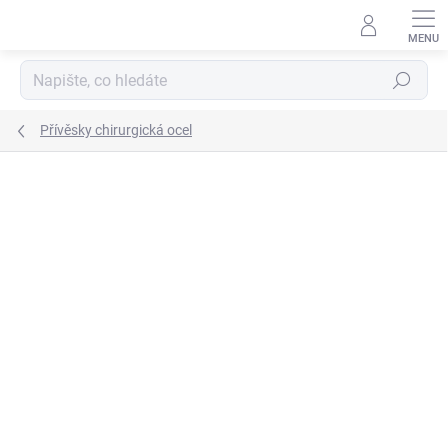
Přejít
na
obsah
Hledat
Přívěsky chirurgická ocel