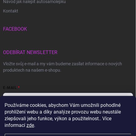
Návod jak nalepit autosamolepku
Kontakt
FACEBOOK
ODEBÍRAT NEWSLETTER
Vložte svůj e-mail a my vám budeme zasílat informace o nových
produktech na našem e-shopu.
E-MAIL
Používáme cookies, abychom Vám umožnili pohodlné
prohlížení webu a díky analýze provozu webu neustále
Vložením e-mailu souhlasíte s
podmínkami ochrany osobních údajů
zlepšovali jeho funkce, výkon a použitelnost.. Více
informací
zde
.
Přihlásit se