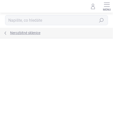
Přejít
na
obsah
Hledat
Nerozbitné sklenice