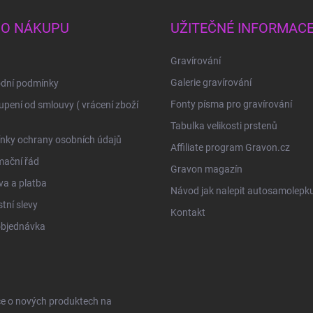
 O NÁKUPU
UŽITEČNÉ INFORMAC
Gravírování
Galerie gravírování
dní podmínky
Fonty písma pro gravírování
pení od smlouvy ( vrácení zboží
Tabulka velikosti prstenů
nky ochrany osobních údajů
Affiliate program Gravon.cz
mační řád
Gravon magazín
a a platba
Návod jak nalepit autosamolepk
tní slevy
Kontakt
objednávka
ce o nových produktech na