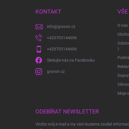
p
a
KONTAKT
VŠE
t
í
O nás
info
@
gravon.cz
Obcho
+420703144606
Odstou
)
+420703144606
Podmí
Sledujte nás na Facebooku
Rekla
gravon.cz
Doprav
Věrnos
Moje 
ODEBÍRAT NEWSLETTER
Vložte svůj e-mail a my vám budeme zasílat informa