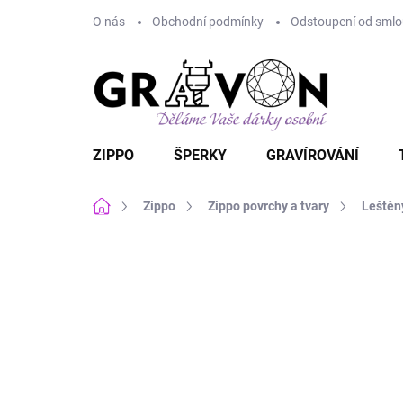
Přejít
O nás
Obchodní podmínky
Odstoupení od smlou
na
obsah
ZIPPO
ŠPERKY
GRAVÍROVÁNÍ
Domů
Zippo
Zippo povrchy a tvary
Leštěn