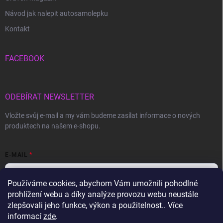
Návod jak nalepit autosamolepku
Kontakt
FACEBOOK
ODEBÍRAT NEWSLETTER
Vložte svůj e-mail a my vám budeme zasílat informace o nových
produktech na našem e-shopu.
E-MAIL
Používáme cookies, abychom Vám umožnili pohodlné
prohlížení webu a díky analýze provozu webu neustále
Vložením e-mailu souhlasíte s
podmínkami ochrany osobních údajů
zlepšovali jeho funkce, výkon a použitelnost.. Více
informací
zde
.
Přihlásit se