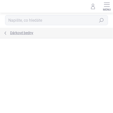
Přejít
na
obsah
Hledat
Dárkové bedny