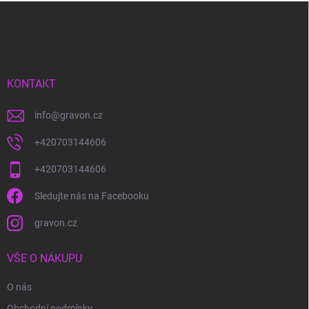
Z
á
p
a
t
í
KONTAKT
info
@
gravon.cz
+420703144606
+420703144606
Sledujte nás na Facebooku
gravon.cz
VŠE O NÁKUPU
O nás
Obchodní podmínky