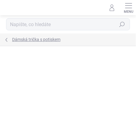
Přejít
na
obsah
Hledat
Dámská trička s potiskem