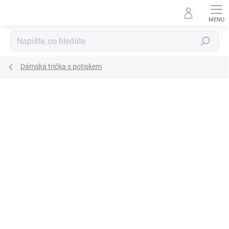
Přejít
na
obsah
Hledat
Dámská trička s potiskem