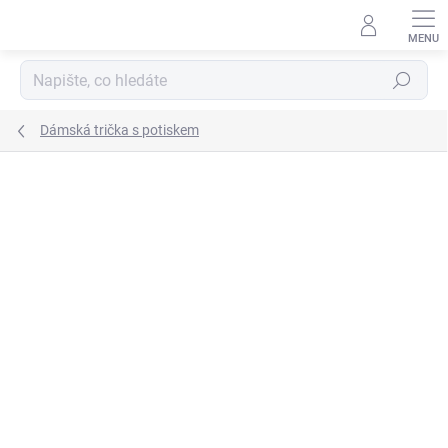
Přejít
na
obsah
Hledat
Dámská trička s potiskem