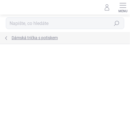
Přejít
na
obsah
Hledat
Dámská trička s potiskem