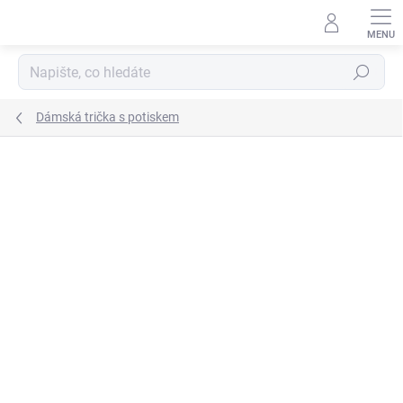
Přejít
na
obsah
Hledat
Dámská trička s potiskem