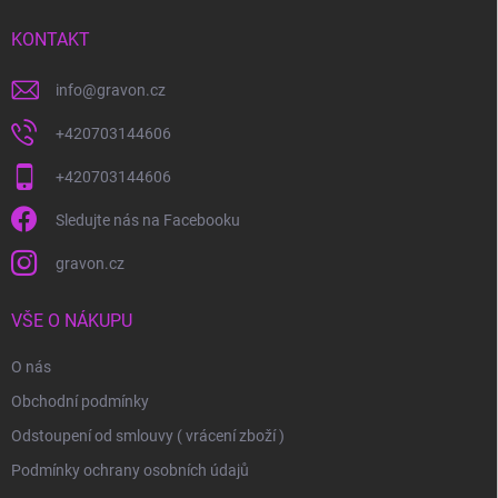
t
í
KONTAKT
info
@
gravon.cz
+420703144606
+420703144606
Sledujte nás na Facebooku
gravon.cz
VŠE O NÁKUPU
O nás
Obchodní podmínky
Odstoupení od smlouvy ( vrácení zboží )
Podmínky ochrany osobních údajů