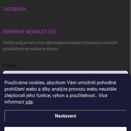
FACEBOOK
ODEBÍRAT NEWSLETTER
Vložte svůj e-mail a my vám budeme zasílat informace o nových
produktech na našem e-shopu.
E-MAIL
Používáme cookies, abychom Vám umožnili pohodlné
prohlížení webu a díky analýze provozu webu neustále
Vložením e-mailu souhlasíte s
podmínkami ochrany osobních údajů
zlepšovali jeho funkce, výkon a použitelnost.. Více
informací
zde
.
Přihlásit se
Nastavení