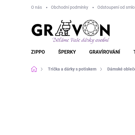
Přejít
O nás
Obchodní podmínky
Odstoupení od smlou
na
obsah
ZIPPO
ŠPERKY
GRAVÍROVÁNÍ
Domů
Trička a dárky s potiskem
Dámské obleč