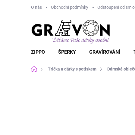
Přejít
O nás
Obchodní podmínky
Odstoupení od smlou
na
obsah
ZIPPO
ŠPERKY
GRAVÍROVÁNÍ
Domů
Trička a dárky s potiskem
Dámské obleč