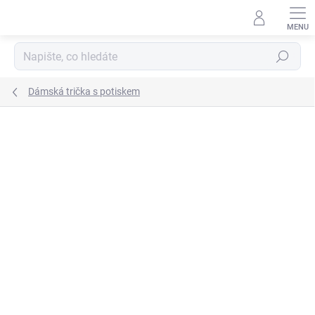
Přejít
na
obsah
Hledat
Dámská trička s potiskem