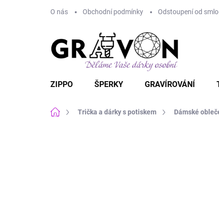
Přejít
O nás
Obchodní podmínky
Odstoupení od smlou
na
obsah
ZIPPO
ŠPERKY
GRAVÍROVÁNÍ
Domů
Trička a dárky s potiskem
Dámské obleč